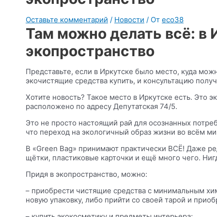
Оставьте комментарий
/
Новости
/ От
eco38
Там можно делать всё: в
экопространство
Представьте, если в Иркутске было место, куда можн
экочистящие средства купить, и консультацию получ
Хотите новость? Такое место в Иркутске есть. Это 
расположено по адресу Депутатская 74/5.
Это не просто настоящий рай для осознанных потреб
что переход на экологичный образ жизни во всём м
В «Green Bag» принимают практически ВСЁ! Даже ред
щётки, пластиковые карточки и ещё много чего. Нигд
Придя в экопространство, можно:
– приобрести чистящие средства с минимальным хи
новую упаковку, либо прийти со своей тарой и приобр
– купить экокосметику и предметы интерьера;