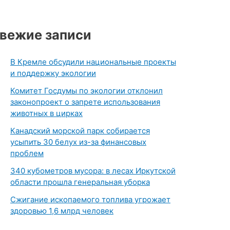
вежие записи
В Кремле обсудили национальные проекты
и поддержку экологии
Комитет Госдумы по экологии отклонил
законопроект о запрете использования
животных в цирках
Канадский морской парк собирается
усыпить 30 белух из-за финансовых
проблем
340 кубометров мусора: в лесах Иркутской
области прошла генеральная уборка
Сжигание ископаемого топлива угрожает
здоровью 1,6 млрд человек