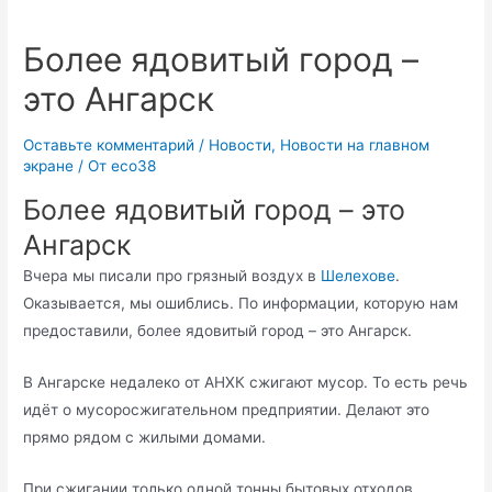
Более ядовитый город –
это Ангарск
Оставьте комментарий
/
Новости
,
Новости на главном
экране
/ От
eco38
Более ядовитый город – это
Ангарск
Вчера мы писали про грязный воздух в
Шелехове
.
Оказывается, мы ошиблись. По информации, которую нам
предоставили, более ядовитый город – это Ангарск.
В Ангарске недалеко от АНХК сжигают мусор. То есть речь
идёт о мусоросжигательном предприятии. Делают это
прямо рядом с жилыми домами.
При сжигании только одной тонны бытовых отходов,