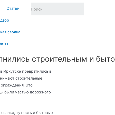
Статьи
адзор
кая сводка
акты
олнились строительным и быт
 в Иркутске превратились в
анимают строительные
 ограждения. Это
оды были частью дорожного
 свалке, тут есть и бытовые