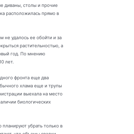
ые диваны, столы и прочие
ка расположилась прямо в
 не удалось ее обойти и за
окрыться растительностью, а
ервый год. По мнению
0 лет.
дного фронта еще два
обычного хлама еще и трупы
нистрации выехала на место
наличии биологических
ю планируют убрать только в
итают, что объемы свалки