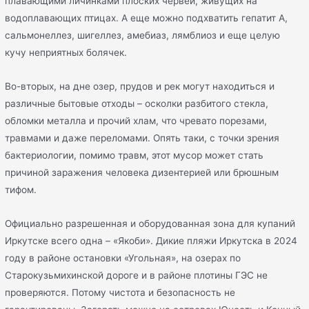
плавающими личинками плоских червей, живущих на
водоплавающих птицах. А еще можно подхватить гепатит А,
сальмонеллез, шигеллез, амебиаз, лямблиоз и еще целую
кучу неприятных болячек.
Во-вторых, на дне озер, прудов и рек могут находиться и
различные бытовые отходы – осколки разбитого стекла,
обломки металла и прочий хлам, что чревато порезами,
травмами и даже переломами. Опять таки, с точки зрения
бактериологии, помимо травм, этот мусор может стать
причиной заражения человека дизентерией или брюшным
тифом.
Официально разрешенная и оборудованная зона для купаний
Иркутске всего одна – «Якоби». Дикие пляжи Иркутска в 2024
году в районе остановки «Угольная», на озерах по
Старокузьмихинской дороге и в районе плотины ГЭС не
проверяются. Потому чистота и безопасность не