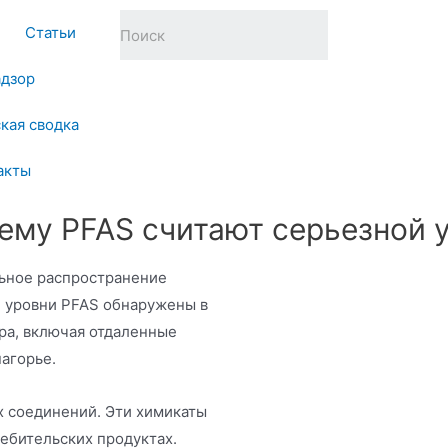
Статьи
адзор
кая сводка
акты
ему PFAS считают серьезной 
ьное распространение
 уровни PFAS обнаружены в
ира, включая отдаленные
нагорье.
их соединений. Эти химикаты
ебительских продуктах.