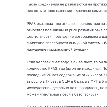
Такие соединения не разлагаются на протяж
них есть второе название – «вечные химикат
PFAS оказывает негативные последствия на 
относятся повышенный риск развития рака п
фертильности, повышение артериального да
снижение способности иммунной системы бо
нарушение гормональной функции.
Если человек пьет воду, а он ее пьет, то он
количество PFAS, где бы он ни находился. П
последние 20 лет содержание этих кислот в
выросло в 17 раз , в США в 6 раз, а в ФРГ в 5 
исследований детально не проводилось, но э
можем чувствовать себя в безопасности.
По данным Роспотребнадзора региона, пока