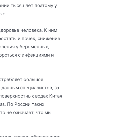
ении тысяч лет поэтому у
ы».
здоровье человека. К ним
ростаты и почек, снижение
вления у беременных,
роться с инфекциями и
 потребляет большое
о данным специалистов, за
 поверхностных водах Китая
раз. По России таких
то не означает, что мы
затель уровня обеспечения