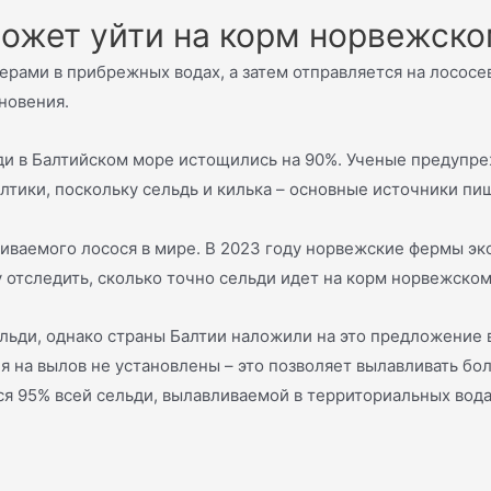
может уйти на корм норвежск
ерами в прибрежных водах, а затем отправляется на лососе
зновения.
ьди в Балтийском море истощились на 90%. Ученые предупр
алтики, поскольку сельдь и килька – основные источники п
ваемого лосося в мире. В 2023 году норвежские фермы экс
 отследить, сколько точно сельди идет на корм норвежско
льди, однако страны Балтии наложили на это предложение 
ия на вылов не установлены – это позволяет вылавливать бо
ся 95% всей сельди, вылавливаемой в территориальных вод