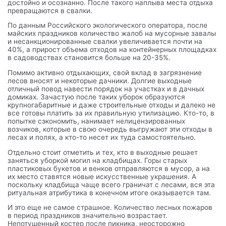
достойно и осознанно. После такого наплыва места отдыха
превращаются в свалки.
По данным Российского экологического оператора, после
майских праздников количество жалоб на мусорные завалы
и несанкционированные свалки увеличивается почти на
40%, а прирост объема отходов на контейнерных площадках
в садоводствах становится больше на 20-35%.
Помимо активно отдыхающих, свой вклад в загрязнение
лесов вносят и некоторые дачники. Долгие выходные
отличный повод навести порядок на участках и в дачных
домиках. Зачастую после таких уборок образуются
крупногабаритные и даже строительные отходы и далеко не
все готовы платить за их правильную утилизацию. Кто-то, в
попытке сэкономить, нанимает нелицензированных
возчиков, которые в свою очередь выгружают эти отходы в
лесах и полях, а кто-то несет их туда самостоятельно.
Отдельно стоит отметить и тех, кто в выходные решает
заняться уборкой могил на кладбищах. Горы старых
пластиковых букетов и венков отправляются в мусор, а на
их место ставятся новые искусственные украшения. А
поскольку кладбища чаще всего граничат с лесами, вся эта
ритуальная атрибутика в конечном итоге оказывается там.
И это еще не самое страшное. Количество лесных пожаров
в период праздников значительно возрастает.
Непотушенный костер после пикника, неосторожно