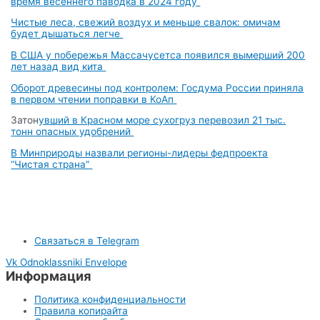
время весеннего паводка в 2024 году
Чистые леса, свежий воздух и меньше свалок: омичам
будет дышаться легче
В США у побережья Массачусетса появился вымерший 200
лет назад вид кита
Оборот древесины под контролем: Госдума России приняла
в первом чтении поправки в КоАп
Затон
увший в Красном море сухогруз перевозил 21 тыс.
тонн опасных удобрений
В Минп
рироды назвали регионы-лидеры федпроекта
“Чистая страна”
Связаться в Telegram
Vk
Odnoklassniki
Envelope
Информация
Политика конфиденциальности
Правила копирайта