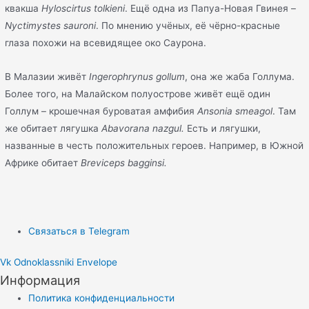
квакша
Hyloscirtus tolkieni
. Ещё одна из Папуа-Новая Гвинея –
Nyctimystes sauroni
. По мнению учёных, её чёрно-красные
глаза похожи на всевидящее око Саурона.
В Малазии живёт
Ingerophrynus gollum
, она же жаба Голлума.
Более того, на Малайском полуострове живёт ещё один
Голлум – крошечная буроватая амфибия
Ansonia smeagol
. Там
же обитает лягушка
Abavorana nazgul.
Есть и лягушки,
названные в честь положительных героев. Например, в Южной
Африке обитает
Breviceps bagginsi.
Связаться в Telegram
Vk
Odnoklassniki
Envelope
Информация
Политика конфиденциальности