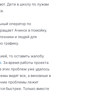
ают. Дети в школу по лужам
а.
льный оператор по
ращает Ачинск в помойку.
техники и людей для
о графику.
ией, то оставить жалобу
к
. За время работы проекта
з этих проблем уже удалось
емы видят все, а виновные в
шение проблемы лежит
тся быстрее. Только вместе