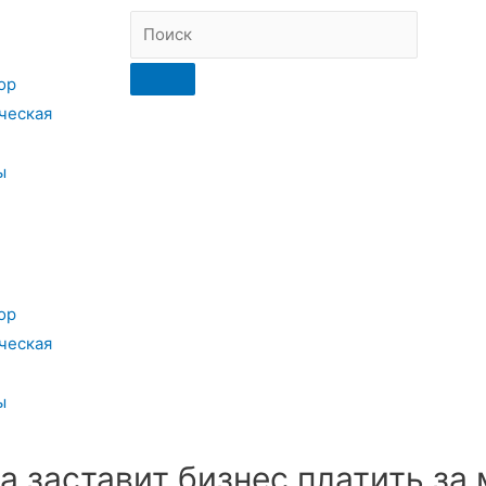
ор
ческая
ы
ор
ческая
ы
 заставит бизнес платить за