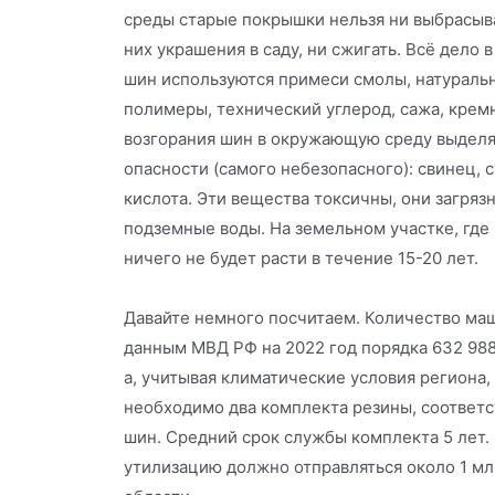
среды старые покрышки нельзя ни выбрасыват
них украшения в саду, ни сжигать. Всё дело в
шин используются примеси смолы, натуральн
полимеры, технический углерод, сажа, кремн
возгорания шин в окружающую среду выделяю
опасности (самого небезопасного): свинец, с
кислота. Эти вещества токсичны, они загрязн
подземные воды. На земельном участке, где
ничего не будет расти в течение 15-20 лет.
Давайте немного посчитаем. Количество маш
данным МВД РФ на 2022 год порядка 632 988 
а, учитывая климатические условия региона
необходимо два комплекта резины, соответс
шин. Средний срок службы комплекта 5 лет. 
утилизацию должно отправляться около 1 мл