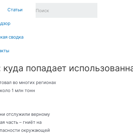
Статьи
адзор
кая сводка
акты
д: куда попадает использованн
товал во многих регионах
около 1 млн тонн
они отслужили верному
я часть – гниёт на
зопасности окружающей