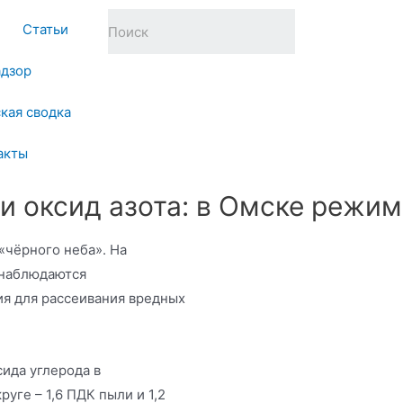
Статьи
адзор
кая сводка
акты
и оксид азота: в Омске режим
«чёрного неба». На
 наблюдаются
я для рассеивания вредных
ида углерода в
руге – 1,6 ПДК пыли и 1,2