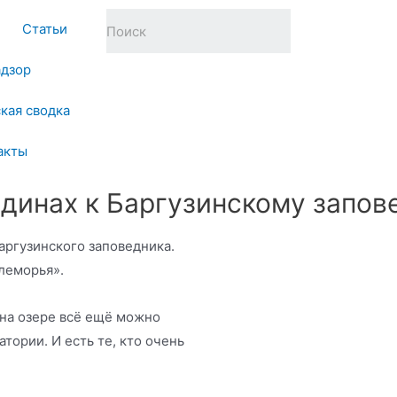
Статьи
адзор
кая сводка
акты
динах к Баргузинскому запов
аргузинского заповедника.
леморья».
 на озере всё ещё можно
тории. И есть те, кто очень