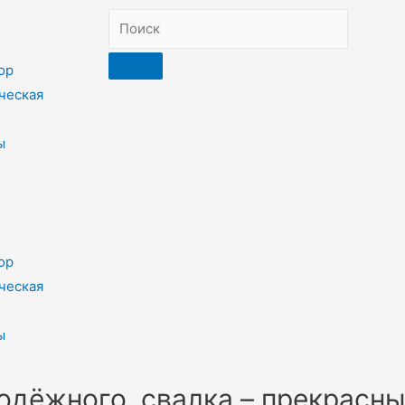
ор
ческая
ы
ор
ческая
ы
дёжного, свалка – прекрасны