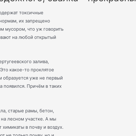
содержат токсичные
 нормам, их запрещено
м мусором, что уж говорить
ывают на любой открытый
ертугеевского залива,
Это какое-то проклятое
ам образуется уже не первый
ва появился. Причём в таких
ла, старые рамы, бетон,
 на лесном участке. А мы
 химикаты в почву и воздух.
ют не только почву, но и