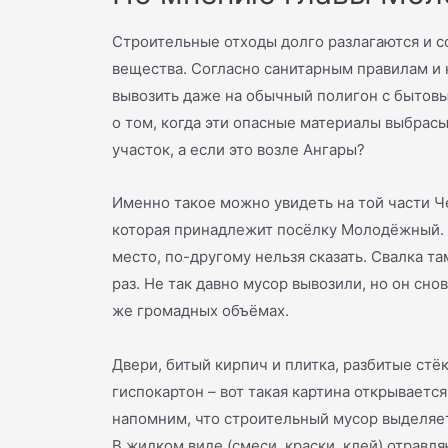
Строительные отходы долго разлагаются и 
вещества. Согласно санитарным правилам и
вывозить даже на обычный полигон с бытовы
о том, когда эти опасные материалы выбрас
участок, а если это возле Ангары?
Именно такое можно увидеть на той части Ч
которая принадлежит посёлку Молодёжный. 
место, по-другому нельзя сказать. Свалка т
раз. Не так давно мусор вывозили, но он сно
же громадных объёмах.
Двери, битый кирпич и плитка, разбитые стёк
гиспокартон – вот такая картина открывается
напомним, что строительный мусор выделяет
В жидком виде (смеси, краски, клей) отравля