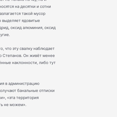
осятся на десятки и сотни
разлагается такой мусор
но выделяет ядовитые
дрид, оксид алюминия, оксид
угие.
о, что эту свалку наблюдает
р Степанов. Он живёт менее
ённые наклонности, либо тут
ия в администрацию
 получают банальные отписки
и», «эта территория
ть не можем».