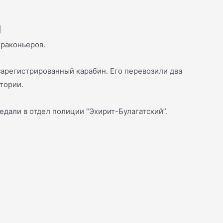
и
браконьеров.
арегистрированный карабин. Его перевозили два
тории.
дали в отдел полиции “Эхирит-Булагатский”.