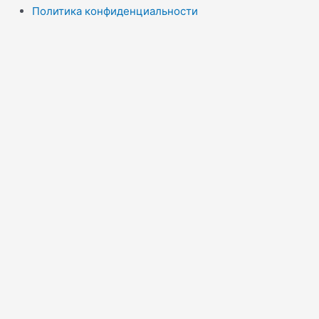
Политика конфиденциальности
Правила копирайта
Согласие на обработку персональных данных
Отказ от ответственности
меню сайта
Новости
Статьи
Эконадзор
Экологическая сводка
Контакты
Menu
Новости
Статьи
Эконадзор
Экологическая сводка