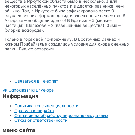
веществ в Иркутской области было в несколько, а для
некоторых населённых пунктов и в десятки раз ниже, чем
обычно. Так, в Иркутске было зафиксировано всего 9
случаев, из них: формальдегид и взвешенные вещества. В
Ангарске – вообще ни одного! В Братске – 5 (мелкие
частицы), Шелехове – 2 (взвешенные вещества), Зиме – 1
(хлорид водорода).
Только в горах всё по-прежнему. В Восточных Саянах и
южном Прибайкалье создались условия для схода снежных
лавин. Будьте осторожны!
Связаться в Telegram
Vk
Odnoklassniki
Envelope
Информация
Политика конфиденциальности
Правила копирайта
Согласие на обработку персональных данных
Отказ от ответственности
меню сайта