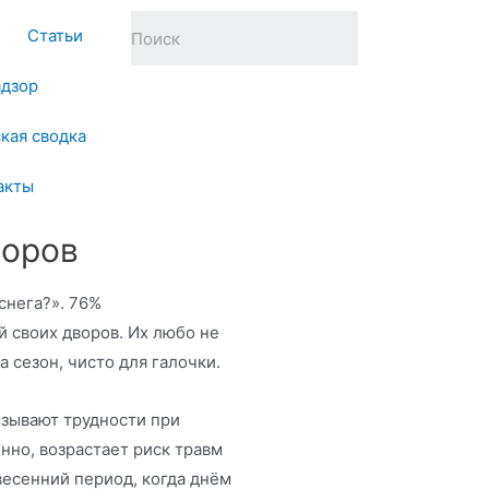
Статьи
адзор
кая сводка
акты
воров
снега?». 76%
 своих дворов. Их любо не
а сезон, чисто для галочки.
зывают трудности при
но, возрастает риск травм
весенний период, когда днём