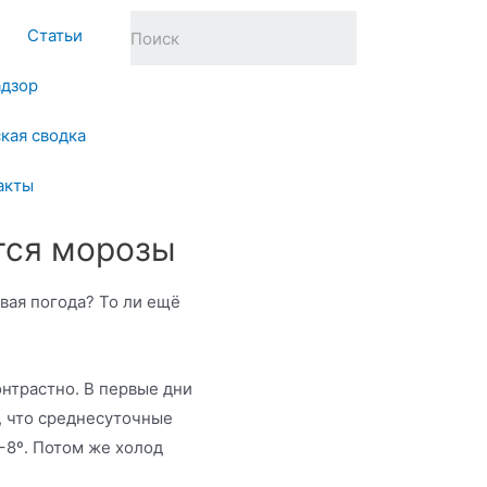
Статьи
адзор
кая сводка
акты
тся морозы
вая погода? То ли ещё
онтрастно. В первые дни
, что среднесуточные
−8º. Потом же холод