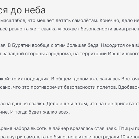
ся до неба
асштабов, что мешает летать самолётам. Конечно, дело не в
 всё равно та же – свалка угрожает безопасности авиатрансп
я. В Бурятии вообще с этим большая беда. Находится она в
от западной стороны аэродрома, на территории Иволгинског
акой-то их подрядчик. В общем, делом уже занялась Восточ
исано, что это противоречит безопасности полётов. Вдобав
пасна данная свалка. Дело ещё и в том, что на неё прилетаю
ние. И тогда будет жалко всех.
время набора высоты в лайнер врезалась стая чаек. Птицы по
а внутри самолета не было, но в итоге пострадали 10 челов