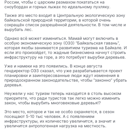
России, чтобы с царским размахом покататься на
сноубордах и горных лыжах по идеальному пухляку.
Также это место входит в Центральную экологическую зону
байкальской природной территории, в которой очень
сокращён список разрешённой деятельности. В том числе и
вырубать лес.
Однако всё может измениться. Мамай могут включить в
особую экономическую зону (ОЭЗ) “Байкальская гавань”,
которая якобы занимается развитием туризма на Байкале. И
если это произойдет, то жадные бизнесмена начнут строить
инфраструктуру на горе, а это потребует вырубки деревьев.
Уже и намеки на это появились. В конце августа
гендиректор ОЭЗ сказал, что уже разрабатывается проект
планировки и заинтересованные люди ждут изменения в
природоохранном законодательстве, чтобы “законно” убрать
деревья.
Неужели у нас туризм теперь находится в столь высоком
приоритете, что ради туристов так легко можно изменить
закон, чтобы вырубить многовековые деревья!?
Это место, которое и так не особо охраняется, в сезон
посещают 5-10 тыс человек. А с появлением
инфраструктуры, их количество увеличится, а значит и
увеличится антропогенная нагрузка на местность.