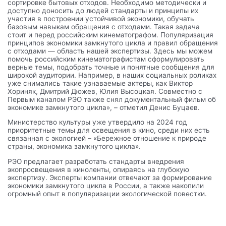
сортировке бытовых отходов. Необходимо методически и
доступно доносить до людей стандарты и принципы их
участия в построении устойчивой экономики, обучать
базовым навыкам обращения с отходами. Такая задача
стоит и перед российским кинематографом. Популяризация
принципов экономики замкнутого цикла и правил обращения
с отходами — область нашей экспертизы. Здесь мы можем
помочь российским кинематографистам сформулировать
верные темы, подобрать точные и понятные сообщения для
широкой аудитории. Например, в наших социальных роликах
уже снимались такие узнаваемые актеры, как Виктор
Хориняк, Дмитрий Дюжев, Юлия Высоцкая. Совместно с
Первым каналом РЭО также снял документальный фильм об
экономике замкнутого цикла», – отметил Денис Буцаев.
Министерство культуры уже утвердило на 2024 год
приоритетные темы для освещения в кино, среди них есть
связанная с экологией – «Бережное отношение к природе
страны, экономика замкнутого цикла».
РЭО предлагает разработать стандарты внедрения
экопросвещения в киноленты, опираясь на глубокую
экспертизу. Эксперты компании отвечают за формирование
экономики замкнутого цикла в России, а также накопили
огромный опыт в популяризации экологической повестки.