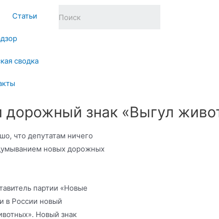
Статьи
адзор
кая сводка
акты
и дорожный знак «Выгул живо
ошо, что депутатам ничего
ридумыванием новых дорожных
тавитель партии «Новые
и в России новый
вотных». Новый знак