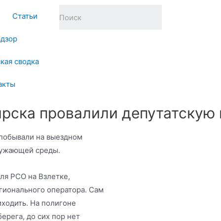
Статьи
адзор
кая сводка
акты
рска провалили депутатскую
побывали на выездном
ружающей среды.
ля РСО на Взлетке,
гионального оператора. Сам
ходить. На полигоне
берега, до сих пор нет