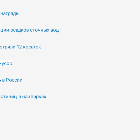
 награды
ации осадков сточных вод
стряли 12 косаток
мусор
ь в России
остиниц в нацпарках