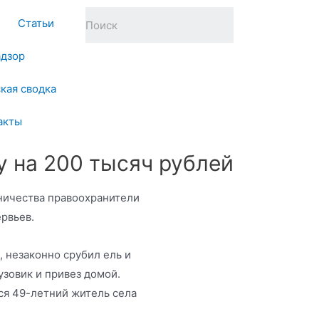
Статьи
адзор
кая сводка
акты
у на 200 тысяч рублей
ничества правоохранители
рвьев.
 незаконно срубил ель и
узовик и привез домой.
ся 49-летний житель села