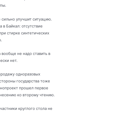
пы.
е сильно улучшит ситуацию.
 в Байкал: отсутствие
при стирке синтетических
.
а вообще не надо ставить в
ески нет.
продажу одноразовых
 стороны государства тоже
онопроект прошел первое
ынесению ко второму чтению.
частники круглого стола не