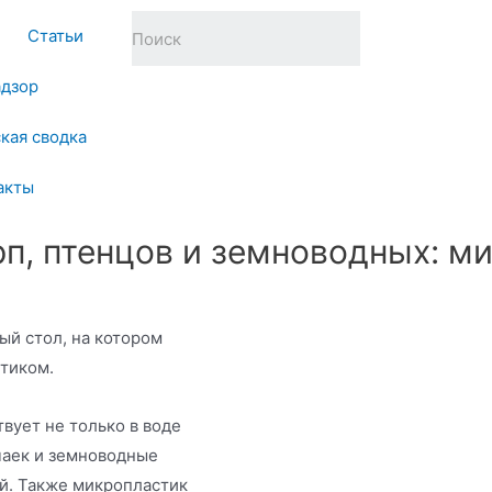
Статьи
адзор
кая сводка
акты
рп, птенцов и земноводных: м
ый стол, на котором
тиком.
вует не только в воде
чаек и земноводные
й. Также микропластик