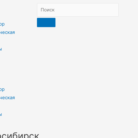
ор
ческая
ы
ор
ческая
ы
осибирск