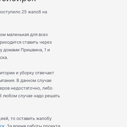
поступило 25 жалоб на
ком маленькая для всех
приходится ставить через
у домами Пришвина, 1 и
ска.
итории и уборку отвечает
мпания. В данном случае
неров недостаточно, либо
В любом случае надо решать
ией, то оставить жалобу
ск.
За время работы проекта