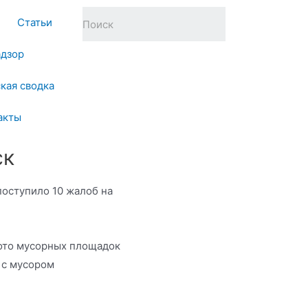
Статьи
адзор
кая сводка
акты
ск
поступило 10 жалоб на
фото мусорных площадок
 с мусором