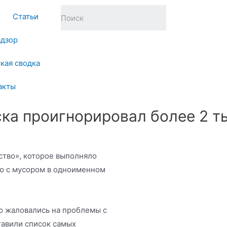
Статьи
адзор
кая сводка
акты
ка проигнорировал более 2 ты
ство», которое выполняло
ю с мусором в одноименном
о жаловались на проблемы с
тавили список самых