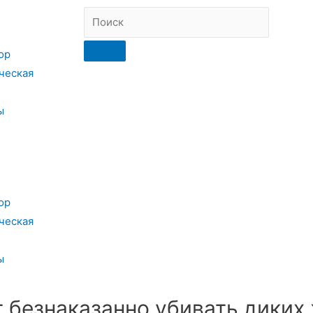
ор
ческая
ы
ор
ческая
ы
 безнаказанно убивать диких