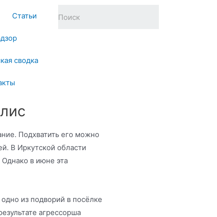
Статьи
адзор
кая сводка
акты
 лис
ание. Подхватить его можно
ей. В Иркутской области
 Однако в июне эта
 одно из подворий в посёлке
результате агрессорша