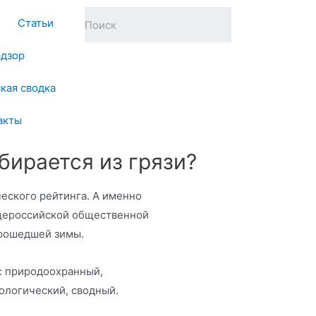
Статьи
адзор
кая сводка
акты
бирается из грязи?
ческого рейтинга. А именно
щероссийской общественной
прошедшей зимы.
: природоохранный,
логический, сводный.