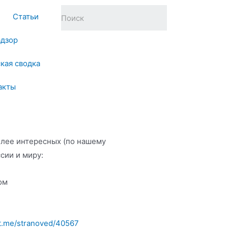
Статьи
адзор
кая сводка
акты
олее интересных (по нашему
сии и миру:
ом
/t.me/stranoved/40567