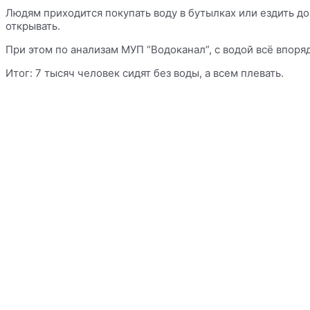
Людям приходится покупать воду в бутылках или ездить до
открывать.
При этом по анализам МУП “Водоканал”, с водой всё впоря
Итог: 7 тысяч человек сидят без воды, а всем плевать.
Связаться в Telegram
Vk
Odnoklassniki
Envelope
Информация
Политика конфиденциальности
Правила копирайта
Согласие на обработку персональных данных
Отказ от ответственности
меню сайта
Новости
Статьи