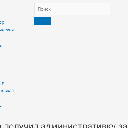
ор
ческая
ы
ор
ческая
ы
 получил административку за