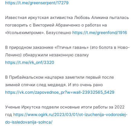
https://t.me/greenserpent/17279
Известная иркутская активистка Любовь Аликина пыталась
поговорить с Викторией Абрамченко о работах на
«Усольехимпроме». Безуспешно
https://t.me/greenfond/1916
В природном заказнике «Птичья гавань» (это болота в Ново-
Ленино) обнаружили незаконную свалку
https://t.me/irk_onf/3320
В Прибайкальском нацпарке заметили первый после
зимней спячки след медведя. И это очень рано
https://vk.com/zapovednoe_pr?w=wall-23932565_5429
Ученые Иркутска подвели основные итоги работы за 2022
год
https://www.ogirk.ru/2023/03/01/ot-izuchenija-vodoroslej-
do-issledovanija-solnca/