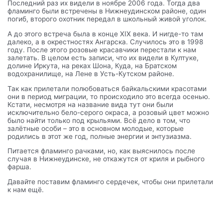
Последний раз их видели в ноябре 2006 года. Тогда два
фламинго были встречены в Нижнеудинском районе, один
погиб, второго охотник передал в школьный живой уголок.
А до этого встреча была в конце XIX века. И нигде-то там
далеко, а в окрестностях Ангарска. Случилось это в 1998
году. После этого розовые красавчики перестали к нам
залетать. В целом есть записи, что их видели в Култуке,
долине Иркута, на реках Шона, Куда, на Братском
водохранилище, на Лене в Усть-Кутском районе.
Так как прилетали полюбоваться байкальскими красотами
они в период миграции, то происходило это всегда осенью.
Кстати, несмотря на название вида тут они были
исключительно бело-серого окраса, а розовый цвет можно
было найти только под крыльями. Всё дело в том, что
залётные особи – это в основном молодые, которые
родились в этот же год, полные энергии и энтузиазма.
Питается фламинго рачками, но, как выяснилось после
случая в Нижнеудинске, не откажутся от криля и рыбного
фарша.
Давайте поставим фламинго сердечек, чтобы они прилетали
к нам ещё.