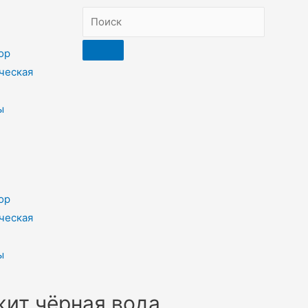
ор
ческая
ы
ор
ческая
ы
жит чёрная вода