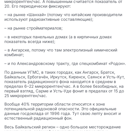
микрорентген/час. А повышенным считается показатель от
20. Его периодически фиксируют:
– на рынке «Шанхай» (потому что китайские производители
используют радиоактивные составляющие);
– на рынке стройматериалов;
– в некоторых панельных домах (а в кирпичных домах
показатель всегда ниже);
– в Ангарске, потому что там электролизный химический
комбинат;
– и по Александровскому тракту, где спецкомбинат «Родон».
По данным УГМС, в таких городах, как Ангарск, Братск,
Байкальск, Ербогачён, Иркутск, Киренск, Саянск и Усть-Кут,
показатель радиационного фона находится в среднем в
пределах 6–22 микрорентген/час. А в более безобидных, на
первый взгляд, Сарме и Усть-Уде фонит в пределах от 15 до
25 микрорентген/час.
Вообще 40% территории области относится к зоне
потенциальной радоновой опасности. Это официальные
данные госдоклада от 1996 года. Тут свою лепту вносит и
естественный радиационный фон.
Весь Байкальский регион – одно большое месторождение