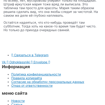
по всему, нет, мусоровозы убирают только на площадках.
Штраф иркутская мэрия тоже вряд ли выписала. Это
табличка там просто для красоты. Мэрия таким образом
решила сделать вид, что она якобы следит за чистотой. На
самом же деле ей глубоко наплевать.
Остаётся надеяться, что кто-нибудь проведёт там
субботник. Тогда хоть на какое-то время там будет чисто.
Но только до прихода очередных свиней.
Связаться в Telegram
Vk
Odnoklassniki
Envelope
Информация
Политика конфиденциальности
Правила копирайта
Согласие на обработку персональных данных
Отказ от ответственности
меню сайта
Новости
Статьи