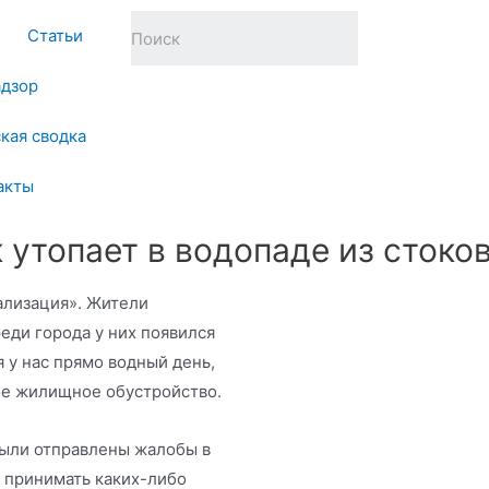
Статьи
адзор
кая сводка
акты
утопает в водопаде из стоко
нализация». Жители
еди города у них появился
 у нас прямо водный день,
ое жилищное обустройство.
Были отправлены жалобы в
я принимать каких-либо